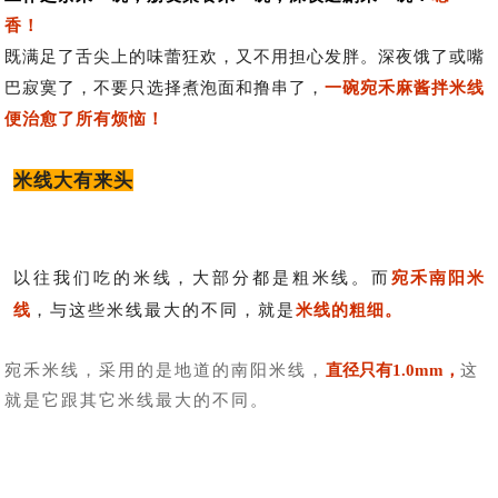
香！
既满足了舌尖上的味蕾狂欢，又不用担心发胖。深夜饿了或嘴
巴寂寞了，不要只选择煮泡面和撸串了，
一碗宛禾麻酱拌米线
便治愈了所有烦恼！
米线大有来头
以往我们吃的米线，大部分都是粗米线。而
宛禾南阳米
线
，与这些米线最大的不同，就是
米线的粗细。
宛禾米线，采用的是地道的南阳米线，
直径只有1.0mm
，
这
就是它跟其它米线最大的不同。