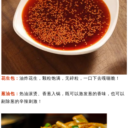
花生包：
油炸花生，颗粒饱满，无碎粒，一口下去嘎嘣脆！
葱油包：
热油滚烫、香葱入锅，既可以激发葱的香味，也可以
剔除葱的辛辣刺激！