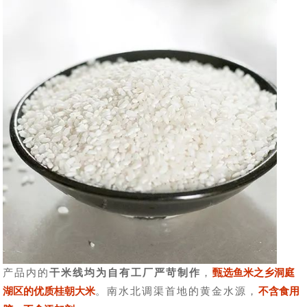
产品内的
干米线均为自有工厂严苛制作
，
甄选鱼米之乡洞庭
湖区的优质桂朝大米
。南水北调渠首地的黄金水源，
不含食用