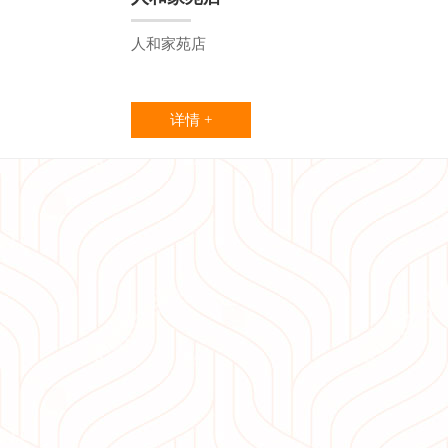
人和家苑店
详情 +