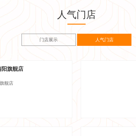
人气门店
门店展示
人气门店
南阳旗舰店
旗舰店