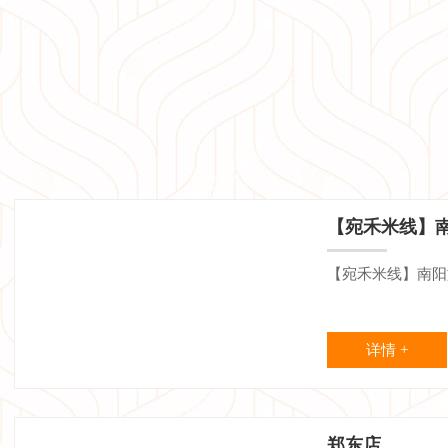
【宛禾米线】
【宛禾米线】南阳
详情 +
郑东店